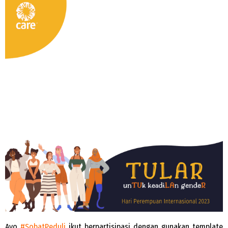
Ayo
#SobatPeduli
ikut berpartisipasi dengan gunakan template