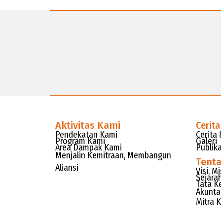
Aktivitas Kami
Cerita
Pendekatan Kami
Cerita 
Program Kami
Galeri
Area Dampak Kami
Publika
Menjalin Kemitraan, Membangun
Tent
Aliansi
Visi, M
Sejara
Tata K
Akunta
Mitra 