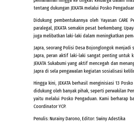
pemahaman hingga ke tingkat keluarga dalam mas
tentang dukungan JEKATA melalui Posko Pengaduan.
Didukung pembentukannya oleh Yayasan CARE Ped
paralegal, JEKATA semakin pesat berkembang. Upa
juga melibatkan laki-laki dalam meningkatkan pe
Japra, seorang Polisi Desa Bojonglongok menjadi 
Japra, peran aktif laki-laki sangat penting untu
JEKATA Sukabumi yang aktif mencegah dan menangani
Japra di sela pengawalan kegiatan sosialisasi kelil
Hingga kini, JEKATA berhasil menginisiasi 13 Po
didukung oleh banyak pihak, seperti perwakilan P
yaitu melalui Posko Pengaduan. Kami berharap ba
Coordinator YCP.
Penulis: Nurainy Darono, Editor: Swiny Adestika