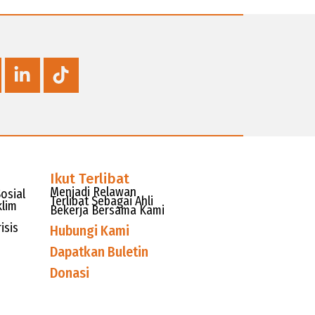
Ikut Terlibat
Menjadi Relawan
osial
Terlibat Sebagai Ahli
klim
Bekerja Bersama Kami
isis
Hubungi Kami
Dapatkan Buletin
Donasi