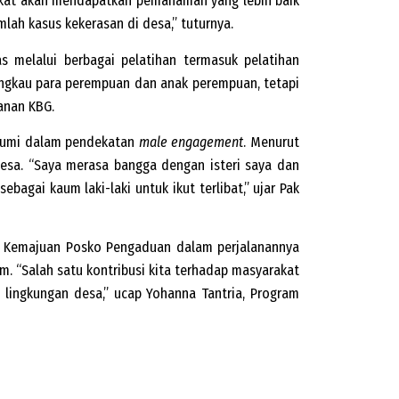
akat akan mendapatkan pemahaman yang lebih baik
ah kasus kekerasan di desa,” tuturnya.
 melalui berbagai pelatihan termasuk pelatihan
angkau para perempuan dan anak perempuan, tetapi
anan KBG.
kabumi dalam pendekatan
male engagement
. Menurut
 desa. “Saya merasa bangga dengan isteri saya dan
agai kaum laki-laki untuk ikut terlibat,” ujar Pak
mi. Kemajuan Posko Pengaduan dalam perjalanannya
. “Salah satu kontribusi kita terhadap masyarakat
 lingkungan desa,” ucap Yohanna Tantria, Program