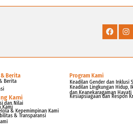
 & Berita
Program Kami
& Berita
Keadilan Gender dan Inklusi S
Keadilan Lingkungan Hidup, I
si
dan Keanekaragaman Hayati
Kesiapsiagaan dan Respon Kr
ang Kami
isi dan Nilai
h Kami
elola & Kepemimpinan Kami
bilitas & Transparansi
Kami