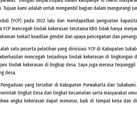
yarakat. “Dengan berpartisipasi dalam kampanye 16 HAKtP, masyar
 Tujuan kami adalah untuk mengambil bagian dalam mengurangi juml
uli (YCP) pada 2022 lalu dan mendapatkan penguatan kapasitas
ya YCP mencegah tindak kekerasan terutama KBG tidak hanya menj
mahaman terkait keadilan gender dan upaya pencegahan dan penang
salah satu peserta pelatihan yang diinisiasi YCP di Kabupaten Su
k keberhasilan mencegah terjadinya tindak kekerasan di lingkungan
 tindak kekerasan di lingkup desa. Saya juga merasa terpanggil seb
ing desa.
sko Pengaduan yang tersebar di Kabupaten Purwakarta dan Sukabu
emerintah tingkat Desa dan tingkat Kecamatan serta masyarakat umum
hwa angka kekerasan dapat menurun, baik di tempat kerja dan di