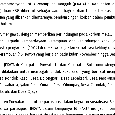
n Pemberdayaan untuk Perempuan Tangguh (JEKATA) di Kabupaten Pu
gaduan KBG dibentuk sebagai wadah bagi korban tindak kekerasa
an yang diberikan diantaranya: pendampingan korban dalam pembua
n hukum.
ATA mengawal dengan memberikan perlindungan pada korban melalu
n Terpadu Pemberdayaan Perempuan dan Perlindungan Anak (P2TP
sko pengaduan (10/12) di desanya. Kegiatan sosialisasi keliling d
Perempuan (16 HAKtP) yang berjalan pada bulan November hingga Des
ota JEKATA di Kabupaten Purwakarta dan Kabupaten Sukabumi. Meng
sa dilakukan untuk mencegah tindak kekerasan, yang berhasil men
sa Pondok Kaso, Desa Bojongpari, Desa Lebaksari, Desa Parakans
rwakarta, yakni Desa Cimahi, Desa Cikumpay, Desa Cilandak, Desa 
karah, dan Desa Cijaya.
aten Purwakarta turut berpartisipasi dalam kegiatan sosialisasi. S
ahwa partisipasi JEKATA dalam kampanye 16 HAKtP menjadi mo