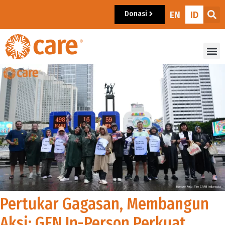
Donasi
EN
ID
Pertukar Gagasan, Membangun
Aksi: GEN In-Person Perkuat