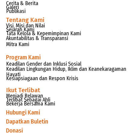
Cerita & Berita
Galeri
Publikasi
Tentang Kami
Visi, Misi dan Nilai
Sejarah Kami
Tata Kelola & Kepemimpinan Kami
Akuntabilitas & Transparansi
Mitra Kami
Program Kami
Keadilan Gender dan Inklusi Sosial
Keadilan Lingkungan Hidup, Iklim dan Keanekaragaman
Hayati
Kesiapsiagaan dan Respon Krisis
Ikut Terlibat
Menjadi Relawan
Terlibat Sebagai Ahli
Bekerja Bersama Kami
Hubungi Kami
Dapatkan Buletin
Donasi