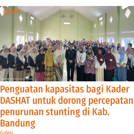
Penguatan kapasitas bagi Kader
DASHAT untuk dorong percepatan
penurunan stunting di Kab.
Bandung
Galeri